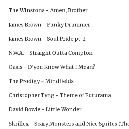
The Winstons - Amen, Brother
James Brown - Funky Drummer
James Brown - Soul Pride pt. 2
N.W.A. - Straight Outta Compton
Oasis - D'you Know What I Mean?
The Prodigy - Mindfields
Christopher Tyng - Theme of Futurama
David Bowie - Little Wonder
Skrillex - Scary Monsters and Nice Sprites (T