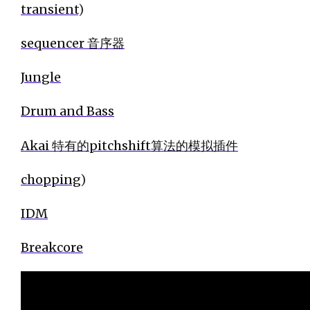
transient
)
sequencer 音序器
Jungle
Drum and Bass
Akai 特有的pitchshift算法的模拟插件
chopping
)
IDM
Breakcore