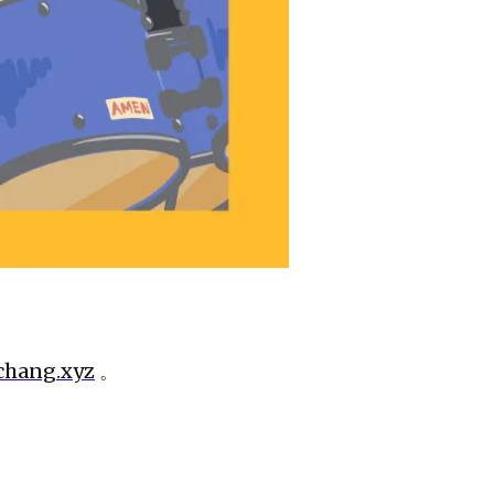
chang.xyz
。