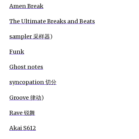
Amen Break
The Ultimate Breaks and Beats
sampler 采样器
)
Funk
Ghost notes
syncopation 切分
Groove 律动
)
Rave 锐舞
Akai S612