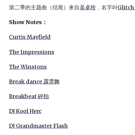
第二季的主题曲（结尾）来自
吴卓玲
，名字叫
Glitc
Show Notes：
Curtis Mayfield
The Impressions
The Winstons
Break dance 霹雳舞
Breakbeat 碎拍
DJ Kool Herc
DJ Grandmaster Flash